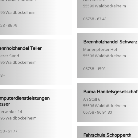
55596 Waldböckelheim
596 Waldböckelheim
06758 - 63 43
58 - 86 79
Brennholzhandel Schwarz
ennholzhandel Teller
Marienpforter Hof
terer Sand
55596 Waldböckelheim
596 Waldböckelheim
06758 - 1593
8 -
Buma Handelsgesellschaf
mputerdienstleistungen
An Stoll 6
sser
55596 Waldböckelheim
erwinkel 14
06758 - 96 94 80
596 Waldböckelheim
58 - 61 77
Fahrschule Schopperth