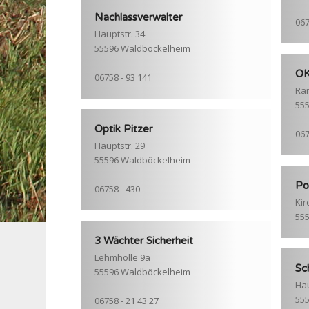
Nachlassverwalter
067
Hauptstr. 34
55596 Waldböckelheim
OK
06758 - 93 141
Ra
55
Optik Pitzer
067
Hauptstr. 29
55596 Waldböckelheim
Po
06758 - 430
Kir
55
3 Wächter Sicherheit
Lehmhölle 9a
Sc
55596 Waldböckelheim
Hau
55
06758 - 21 43 27