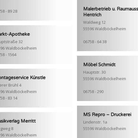
Malerbetrieb u. Raumauss
58 - 89 28
Hentrich
Waldweg 12
55596 Waldböckelheim
rkt-Apotheke
ptstraße 32
06758 - 64 38
596 Waldböckelheim
58 - 1564
Möbel Schmidt
Hauptstr. 30
ntageservice Künstle
55596 Waldböckelheim
rer Brühl 4
596 Waldböckelheim
06758 - 290
58 - 83 14
MS Repro – Druckerei
sikverlag Merritt
Lindenstr. 1a
rgweg 8
55596 Waldböckelheim
596 Waldböckelheim