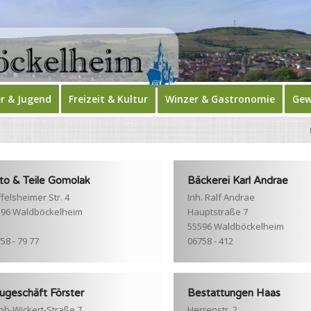
r & Jugend
Freizeit & Kultur
Winzer & Gastronomie
Gew
to & Teile Gomolak
Bäckerei Karl Andrae
felsheimer Str. 4
Inh. Ralf Andrae
596 Waldböckelheim
Hauptstraße 7
55596 Waldböckelheim
58 - 79 77
06758 - 412
ugeschäft Förster
Bestattungen Haas
ob-Wickert-Straße 7
Herrenstr. 2