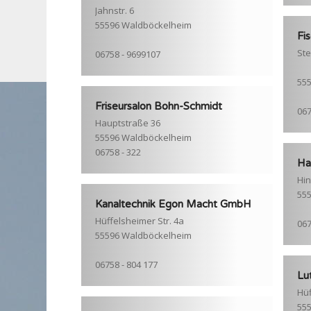
Jahnstr. 6
55596 Waldböckelheim
Fi
Ste
06758 - 9699107
55
Friseursalon Bohn-Schmidt
067
Hauptstraße 36
55596 Waldböckelheim
06758 - 322
Ha
Hin
55
Kanaltechnik Egon Macht GmbH
Hüffelsheimer Str. 4a
067
55596 Waldböckelheim
06758 - 804 177
Lu
Hüf
55