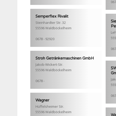
067
Semperflex Rivalit
Si
Steinhardter Str. 32
Pe
55596 Waldböckelheim
Leh
55
0678 - 92920
067
Stroh Getränkemaschinen GmbH
Jakob-Wickert-Str.
SW
55596 Waldböckelheim
G
Jak
0678 -
55
067
Wagner
Hüffelsheimer Str.
55596 Waldböckelheim
Wa