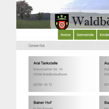
Home
Gemeinde
Kinde
Gewerbe
Aral Tankstelle
Au
Kreuznacher Str. 10
Hüf
55596 Waldböckelheim
55
06758 - 62 73
067
Bainer Hof
Ba
In der Bainde
Jak