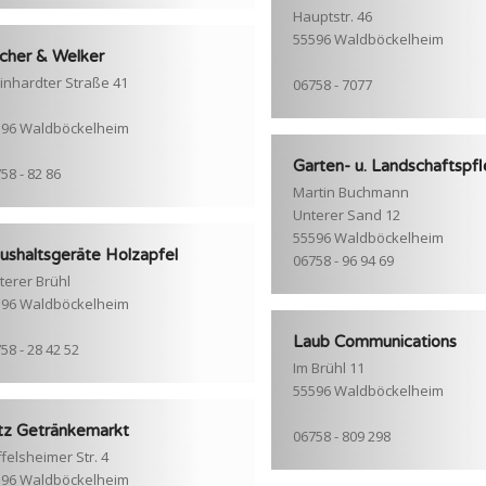
Hauptstr. 46
55596 Waldböckelheim
scher & Welker
inhardter Straße 41
06758 - 7077
596 Waldböckelheim
Garten- u. Landschaftspf
58 - 82 86
Martin Buchmann
Unterer Sand 12
55596 Waldböckelheim
ushaltsgeräte Holzapfel
06758 - 96 94 69
terer Brühl
596 Waldböckelheim
Laub Communications
58 - 28 42 52
Im Brühl 11
55596 Waldböckelheim
tz Getränkemarkt
06758 - 809 298
felsheimer Str. 4
596 Waldböckelheim