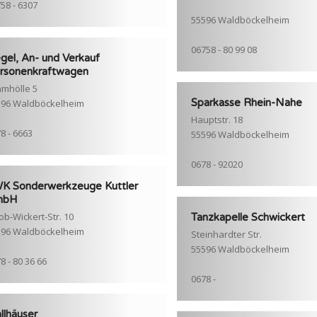
58 - 6307
55596 Waldböckelheim
06758 - 80 99 08
egel, An- und Verkauf
rsonenkraftwagen
mhölle 5
Sparkasse Rhein-Nahe
596 Waldböckelheim
Hauptstr. 18
8 - 6663
55596 Waldböckelheim
0678 - 92020
K Sonderwerkzeuge Kuttler
mbH
ob-Wickert-Str. 10
Tanzkapelle Schwickert
596 Waldböckelheim
Steinhardter Str.
55596 Waldböckelheim
8 - 80 36 66
0678 -
llhäuser