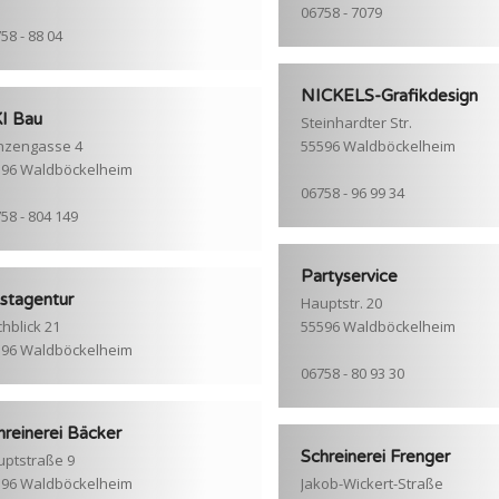
06758 - 7079
58 - 88 04
NICKELS-Grafikdesign
I Bau
Steinhardter Str.
nzengasse 4
55596 Waldböckelheim
596 Waldböckelheim
06758 - 96 99 34
58 - 804 149
Partyservice
stagentur
Hauptstr. 20
chblick 21
55596 Waldböckelheim
596 Waldböckelheim
06758 - 80 93 30
hreinerei Bäcker
Schreinerei Frenger
ptstraße 9
596 Waldböckelheim
Jakob-Wickert-Straße