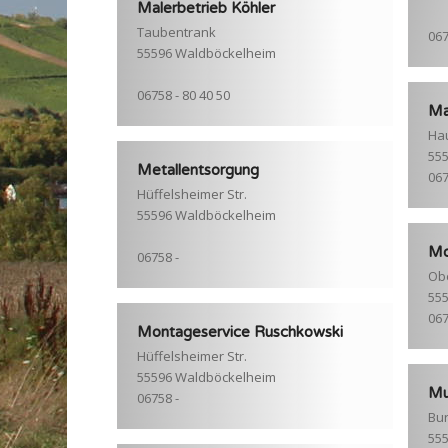
Malerbetrieb Köhler
Taubentrank
067
55596 Waldböckelheim
06758 - 80 40 50
Ma
Hau
55
Metallentsorgung
067
Hüffelsheimer Str.
55596 Waldböckelheim
Mo
06758 -
Obe
55
067
Montageservice Ruschkowski
Hüffelsheimer Str.
55596 Waldböckelheim
Mu
06758 -
Bu
55