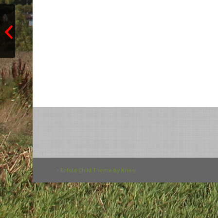
Aral Tankstelle
-
Enfold Child Theme by Kriesi