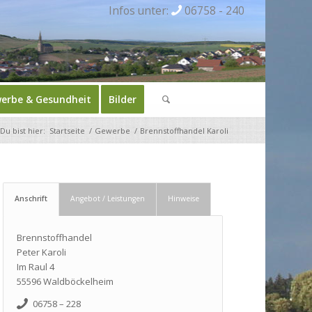
Infos unter:
06758 - 240
erbe & Gesundheit
Bilder
Du bist hier:
Startseite
/
Gewerbe
/
Brennstoffhandel Karoli
Anschrift
Angebot / Leistungen
Hinweise
Brennstoffhandel
Peter Karoli
Im Raul 4
55596 Waldböckelheim
06758 – 228