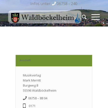
Infos unter:
06758 - 240
Anschrift
Musikverlag
Mark Merritt
Burgweg 8
55596 Waldböckelheim
06758 – 88 04
0171