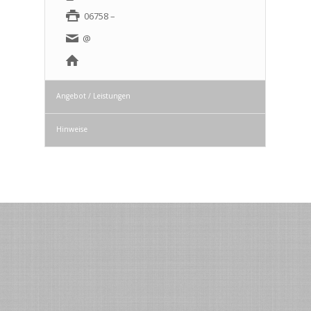
06758 –
@
Angebot / Leistungen
Hinweise