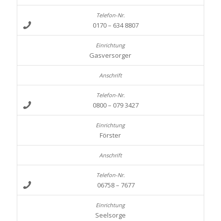
0170 – 634 8807
Gasversorger
0800 – 079 3427
Förster
06758 – 7677
Seelsorge