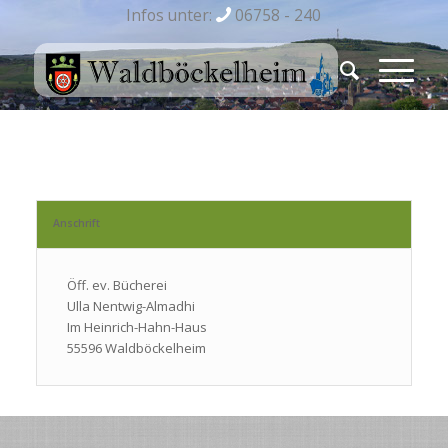
Infos unter:
06758 - 240
Anschrift
Öff. ev. Bücherei
Ulla Nentwig-Almadhi
Im Heinrich-Hahn-​Haus
55596 Waldböckelheim