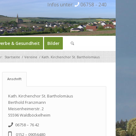
Infos unter:
06758 - 240
erbe & Gesundheit
Bilder
r:
Startseite
/
Vereine
/
Kath. Kirchenchor St. Bartholomäus
Anschrift
Kath. Kirchenchor St. Bartholomäus
Berthold Franzmann
Meisenheimerstr. 2
55596 Waldböckelheim
06758 – 76 42
0152 – 09056480