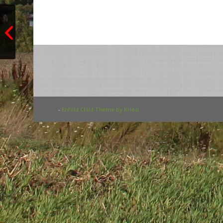
Gesangverein 1862 e. V. TOTAL
VOKAL
-
Enfold Child Theme by Kriesi