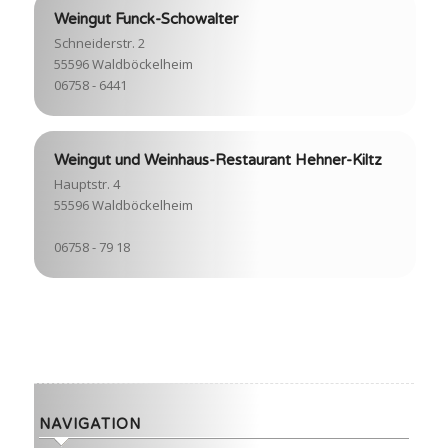
Weingut Funck-Schowalter
Schneiderstr. 2
55596 Waldböckelheim
06758 - 6441
Weingut und Weinhaus-Restaurant Hehner-Kiltz
Hauptstr. 4
55596 Waldböckelheim
06758 - 79 18
NAVIGATION